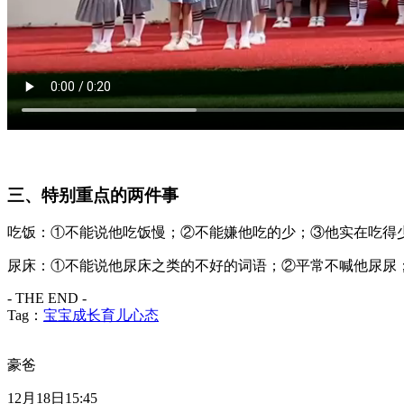
三、特别重点的两件事
吃饭：①不能说他吃饭慢；②不能嫌他吃的少；③他实在吃得
尿床：①不能说他尿床之类的不好的词语；②平常不喊他尿尿
- THE END -
Tag：
宝宝成长
育儿心态
豪爸
12月18日15:45