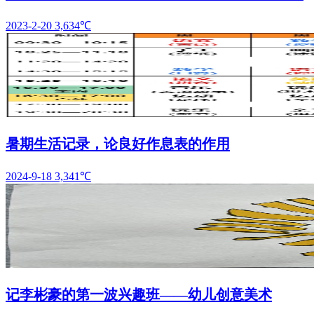
2023-2-20
3,634℃
暑期生活记录，论良好作息表的作用
2024-9-18
3,341℃
记李彬豪的第一波兴趣班——幼儿创意美术