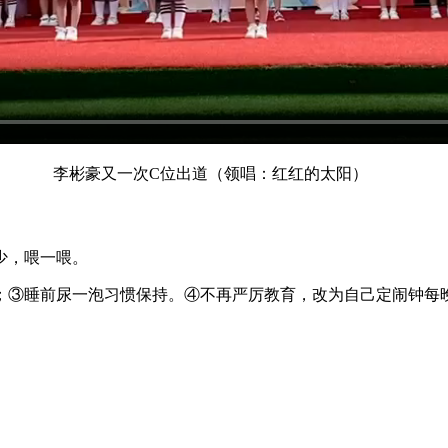
李彬豪又一次C位出道（领唱：红红的太阳）
少，喂一喂。
；③睡前尿一泡习惯保持。④不再严厉教育，改为自己定闹钟每