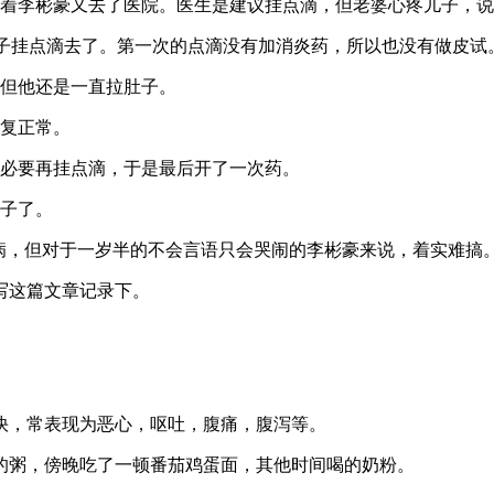
带着李彬豪又去了医院。医生是建议挂点滴，但老婆心疼儿子，
给小子挂点滴去了。第一次的点滴没有加消炎药，所以也没有做皮试
，但他还是一直拉肚子。
恢复正常。
有必要再挂点滴，于是最后开了一次药。
肚子了。
病，但对于一岁半的不会言语只会哭闹的李彬豪来说，着实难搞
写这篇文章记录下。
快，常表现为恶心，呕吐，腹痛，腹泻等。
的粥，傍晚吃了一顿番茄鸡蛋面，其他时间喝的奶粉。