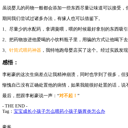
虽说婴儿的药物一般都会添加一些东西尽量让味道可以接受，
期间我们尝试过诸多办法，有缘人也可以借鉴下。
1、尽量少的水配药，拿调羹喂，喂的时候最好拿别的东西吸
2、把药物放进他爱喝的小饮料瓶子里，用骗的方式让他喝下
3、
针筒式喂药神器
，我特地跑母婴店买了这个。经过实践发现
感悟：
李彬豪的这次生病差点让我精神崩溃，同时也学到了很多，但
惭愧自己没有正确处置他的病情，如果我能很好处置的话，说
最后，想跟李彬豪说一声：“
对不起！
”
- THE END -
Tag：
宝宝成长
小孩子怎么喂药
小孩子肠胃炎怎么办
豪爸