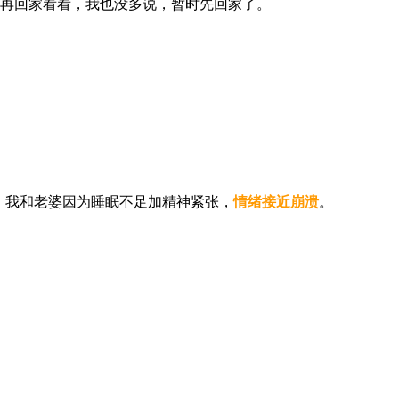
说再回家看看，我也没多说，暂时先回家了。
。
。我和老婆因为睡眠不足加精神紧张，
情绪接近崩溃
。