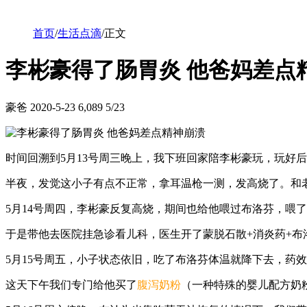
首页
/
生活点滴
/
正文
李彬豪得了肠胃炎 他爸妈差点
豪爸
2020-5-23
6,089
5/23
时间回溯到5月13号周三晚上，我下班回家陪李彬豪玩，玩好
半夜，发觉这小子有点不正常，拿耳温枪一测，发高烧了。和
5月14号周四，李彬豪反复高烧，期间也给他喂过布洛芬，喂
于是带他去医院挂急诊看儿科，医生开了蒙脱石散+消炎药+布
5月15号周五，小子状态依旧，吃了布洛芬体温就降下去，药
这天下午我们专门给他买了
腹泻奶粉
（一种特殊的婴儿配方奶