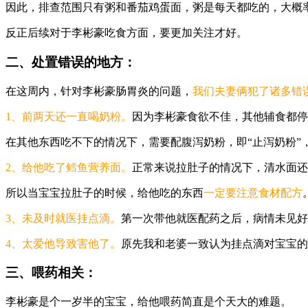
因此，排查范围只有粥和番茄鸡蛋面，粥是每天都吃的，大概
反正后续对于李彬豪吃食方面，要更加关注才好。
二、处置错误的地方：
在这周内，针对李彬豪肠胃炎的问题，
我们夫妻俩犯了诸多错
1、前两天还一直喝奶粉。
因为李彬豪食欲不佳，其他辅食都停
在其他东西吃不下的情况下，需要配腹泻奶粉，即“止泻奶粉”
2、给他吃了鳕鱼营养面。
正常来说拉肚子的情况下，清水面还
所以当宝宝拉肚子的时候，给他吃的东西
一定要注意食材配方
3、未及时就医挂点滴。
第一次带他就医配药之后，病情未见好
4、太爱他导致害他了。
原先我和老婆一致认为挂点滴对宝宝的
三、喂药相关：
李彬豪是个一岁半的宝宝，给他喂药简直是个天大的难题。