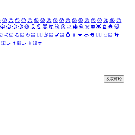

😡
😶
😐
😑
😯
😦
😧
😮
😲
😵
😳
😱
😨
😰
😢
😥
🤤
😭
😓
😬
🤐
🤢
🤧
😷
🤒
🤕
😈
👿
👹
👺
💩
👻
💀
☠️
👽
👾
🤖
🎃
😺
🏻
🤙🏻
💪🏻
🖕🏻
✍🏻
🤳🏻
💅🏻
💍
💄
💋
👄
👅
👂🏻
👃🏻
👣
🏻‍🍳
👨🏻‍🍳
👩🏻‍🎓