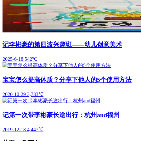
记李彬豪的第四波兴趣班——幼儿创意美术
2025-6-18
542℃
宝宝怎么提高体质？分享下他人的5个使用方法
2020-10-29
3,733℃
记第一次带李彬豪长途出行：杭州and福州
2019-12-18
4,447℃