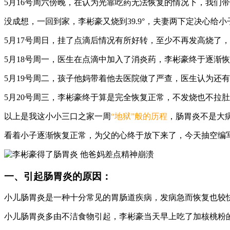
5月16号周六傍晚，在认为光靠吃药无法恢复的情况下，我们
没成想，一回到家，李彬豪又烧到39.9°，夫妻两下定决心
5月17号周日，挂了点滴后情况有所好转，至少不再发高烧了
5月18号周一，医生在点滴中加入了消炎药，李彬豪终于逐渐
5月19号周二，孩子他妈带着他去医院做了严查，医生认为还
5月20号周三，李彬豪终于算是完全恢复正常，不发烧也不拉
以上是我这小小三口之家一周
“地狱”般的历程
，肠胃炎不是大
看着小子逐渐恢复正常，为父的心终于放下来了，今天抽空编
一、引起肠胃炎的原因：
小儿肠胃炎是一种十分常见的胃肠道疾病，发病急而恢复也较
小儿肠胃炎多由不洁食物引起，李彬豪当天早上吃了加核桃粉