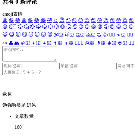
共有
0
条评论
emoji表情
😀
😃
😄
😁
😆
😅
😂
🤣
☺️
😇
🙂
🙃
😉
😌
😍
😘
😗
😙
😚
😋
😜
😪
😴
🙄
🤔
🤥
😬
🤐
🤢
🤧
😷
🤒
🤕
😣
😖
😫
😩
😤
😠
😡
😶
😐
😸
😹
😻
😼
😽
🙀
😿
😾
👐🏻
🙌🏻
👏🏻
🙏🏻
🤝
👍
👎🏻
👊🏻
✊🏻
👀
👤
👥
👶🏻
👦🏻
👧🏻
👨🏻
👩🏻
👱🏻‍♀️
👱🏻
👴🏻
👵🏻
👲🏻
👳🏻‍
豪爸
勉强称职的奶爸
文章数量
160