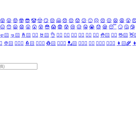
😝
😛
🤑
🤓
😎
🤡
🤠
😏
😒
🤗
😞
😔
😟
😕
🙁
☹️
😣
😖
😫
😩
😤

😑
😯
😦
😧
😮
😲
😵
😳
😱
😨
😰
😢
😥
🤤
😭
😓
😪
😴
🙄
🤔
🤥
🤛🏻
🤜🏻
🤞🏻
✌🏻
🤘🏻
👌
👈🏻
👉🏻
👆🏻
👇🏻
☝🏻
✋🏻
🤚🏻
🖐🏻
🖖🏻
👋
♀️
👳🏻
👮🏻‍♀️
👮🏻
👷🏻‍♀️
👷🏻
💂🏻‍♀️
💂🏻
🕵🏻‍♀️
🕵🏻
👩🏻‍⚕️
👨🏻‍⚕️
👩🏻‍🌾
