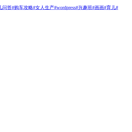
儿问答
#购车攻略
#女人生产
#wordpress
#兴趣班
#画画
#育儿
#