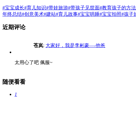
#宝宝成长
#育儿知识
#带娃旅游
#带孩子见世面
#教育孩子的方法
年终总结
#创意美术
#建站
#育儿故事
#宝宝哄睡
#宝宝拍照
#孩子
近期评论
苍岚
:
大家好，我是李彬豪—-他爸
太用心了吧 佩服~
随便看看
1