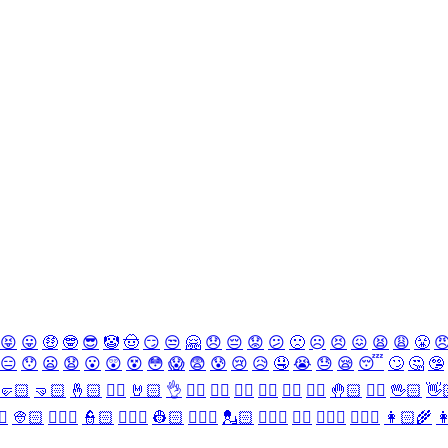
😝
😛
🤑
🤓
😎
🤡
🤠
😏
😒
🤗
😞
😔
😟
😕
🙁
☹️
😣
😖
😫
😩
😤

😑
😯
😦
😧
😮
😲
😵
😳
😱
😨
😰
😢
😥
🤤
😭
😓
😪
😴
🙄
🤔
🤥
🤛🏻
🤜🏻
🤞🏻
✌🏻
🤘🏻
👌
👈🏻
👉🏻
👆🏻
👇🏻
☝🏻
✋🏻
🤚🏻
🖐🏻
🖖🏻
👋
♀️
👳🏻
👮🏻‍♀️
👮🏻
👷🏻‍♀️
👷🏻
💂🏻‍♀️
💂🏻
🕵🏻‍♀️
🕵🏻
👩🏻‍⚕️
👨🏻‍⚕️
👩🏻‍🌾
