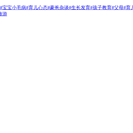
#宝宝小毛病
#育儿心态
#豪爸杂谈
#生长发育
#孩子教育
#父母
#育
旅游