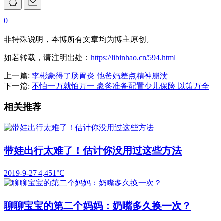
0
非特殊说明，本博所有文章均为博主原创。
如若转载，请注明出处：
https://libinhao.cn/594.html
上一篇:
李彬豪得了肠胃炎 他爸妈差点精神崩溃
下一篇:
不怕一万就怕万一 豪爸准备配置少儿保险 以策万全
相关推荐
带娃出行太难了！估计你没用过这些方法
2019-9-27
4,451℃
聊聊宝宝的第二个妈妈：奶嘴多久换一次？