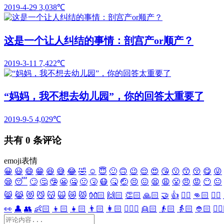
2019-4-29
3,038℃
这是一个让人纠结的事情：剖宫产or顺产？
2019-3-11
7,422℃
“妈妈，我不想去幼儿园”，你的回答太重要了
2019-9-5
4,029℃
共有
0
条评论
emoji表情
😀
😃
😄
😁
😆
😅
😂
🤣
☺️
😇
🙂
🙃
😉
😌
😍
😘
😗
😙
😚
😋
😜
😪
😴
🙄
🤔
🤥
😬
🤐
🤢
🤧
😷
🤒
🤕
😣
😖
😫
😩
😤
😠
😡
😶
😐
😸
😹
😻
😼
😽
🙀
😿
😾
👐🏻
🙌🏻
👏🏻
🙏🏻
🤝
👍
👎🏻
👊🏻
✊🏻
👀
👤
👥
👶🏻
👦🏻
👧🏻
👨🏻
👩🏻
👱🏻‍♀️
👱🏻
👴🏻
👵🏻
👲🏻
👳🏻‍