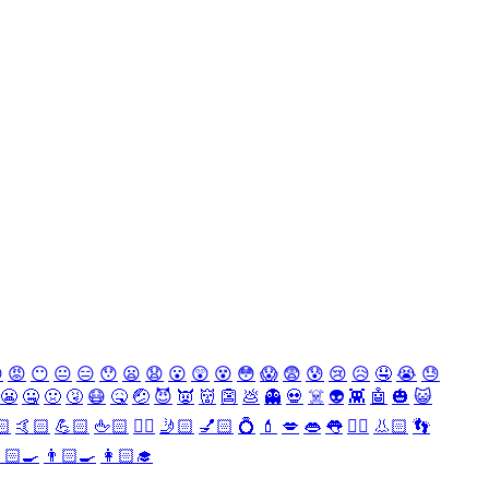

😡
😶
😐
😑
😯
😦
😧
😮
😲
😵
😳
😱
😨
😰
😢
😥
🤤
😭
😓
😬
🤐
🤢
🤧
😷
🤒
🤕
😈
👿
👹
👺
💩
👻
💀
☠️
👽
👾
🤖
🎃
😺
🏻
🤙🏻
💪🏻
🖕🏻
✍🏻
🤳🏻
💅🏻
💍
💄
💋
👄
👅
👂🏻
👃🏻
👣
🏻‍🍳
👨🏻‍🍳
👩🏻‍🎓