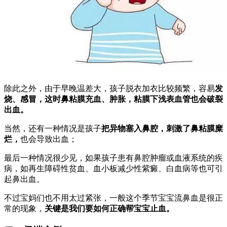
除此之外，由于早晚温差大，孩子脱衣加衣比较频繁，容易
发
烧、感冒，这时鼻粘膜充血、肿胀，粘膜下浅表血管也会破裂
出血。
当然，还有一种情况是孩子
把异物塞入鼻腔，刺激了鼻粘膜糜
烂，
也会导致出血；
最后一种情况很少见，如果孩子患有鼻腔肿瘤或血液系统的疾
病，如再生障碍性贫血、血小板减少性紫癜、白血病等也可引
起鼻出血。
不过宝妈们也不用太过紧张，一般这个季节宝宝流鼻血是很正
常的现象，
关键是我们要如何正确帮宝宝止血。