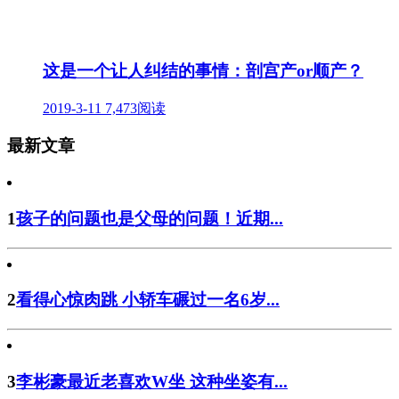
这是一个让人纠结的事情：剖宫产or顺产？
2019-3-11
7,473阅读
最新文章
1
孩子的问题也是父母的问题！近期...
2
看得心惊肉跳 小轿车碾过一名6岁...
3
李彬豪最近老喜欢W坐 这种坐姿有...