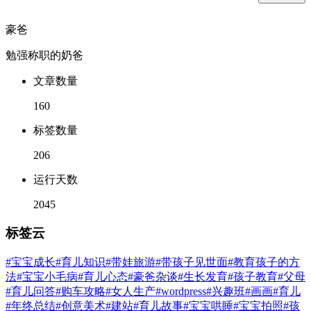
豪爸
勉强称职的奶爸
文章数量
160
标签数量
206
运行天数
2045
标签云
#宝宝成长
#育儿知识
#带娃旅游
#带孩子见世面
#教育孩子的方
法
#宝宝小毛病
#育儿心态
#豪爸杂谈
#生长发育
#孩子教育
#父母
#育儿问答
#购车攻略
#女人生产
#wordpress
#兴趣班
#画画
#育儿
#年终总结
#创意美术
#建站
#育儿故事
#宝宝哄睡
#宝宝拍照
#孩