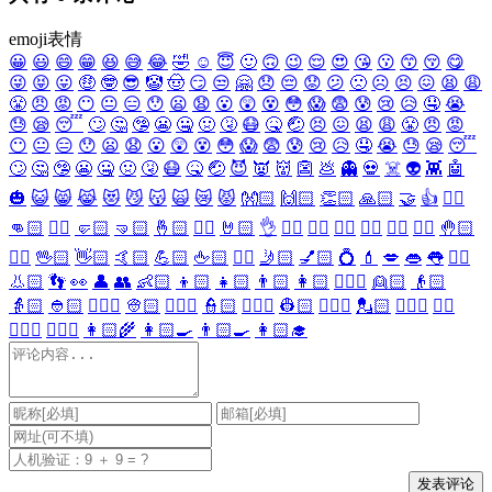
emoji表情
😀
😃
😄
😁
😆
😅
😂
🤣
☺️
😇
🙂
🙃
😉
😌
😍
😘
😗
😙
😚
😋
😜
😝
😛
🤑
🤓
😎
🤡
🤠
😏
😒
🤗
😞
😔
😟
😕
🙁
☹️
😣
😖
😫
😩
😤
😠
😡
😶
😐
😑
😯
😦
😧
😮
😲
😵
😳
😱
😨
😰
😢
😥
🤤
😭
😓
😪
😴
🙄
🤔
🤥
😬
🤐
🤢
🤧
😷
🤒
🤕
😣
😖
😫
😩
😤
😠
😡
😶
😐
😑
😯
😦
😧
😮
😲
😵
😳
😱
😨
😰
😢
😥
🤤
😭
😓
😪
😴
🙄
🤔
🤥
😬
🤐
🤢
🤧
😷
🤒
🤕
😈
👿
👹
👺
💩
👻
💀
☠️
👽
👾
🤖
🎃
😺
😸
😹
😻
😼
😽
🙀
😿
😾
👐🏻
🙌🏻
👏🏻
🙏🏻
🤝
👍
👎🏻
👊🏻
✊🏻
🤛🏻
🤜🏻
🤞🏻
✌🏻
🤘🏻
👌
👈🏻
👉🏻
👆🏻
👇🏻
☝🏻
✋🏻
🤚🏻
🖐🏻
🖖🏻
👋🏻
🤙🏻
💪🏻
🖕🏻
✍🏻
🤳🏻
💅🏻
💍
💄
💋
👄
👅
👂🏻
👃🏻
👣
👀
👤
👥
👶🏻
👦🏻
👧🏻
👨🏻
👩🏻
👱🏻‍♀️
👱🏻
👴🏻
👵🏻
👲🏻
👳🏻‍♀️
👳🏻
👮🏻‍♀️
👮🏻
👷🏻‍♀️
👷🏻
💂🏻‍♀️
💂🏻
🕵🏻‍♀️
🕵🏻
👩🏻‍⚕️
👨🏻‍⚕️
👩🏻‍🌾
👩🏻‍🍳
👨🏻‍🍳
👩🏻‍🎓