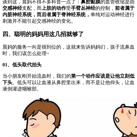
谈到这，晨妈不得不多科普一点了：
鼻腔黏膜
的血管收缩是由
交感神经
支配，而
上肢的动作
受
手臂丛神经
的控制，
前者属于
内脏神经系统，而后者属于脊神经系统，
单纯对运动神经进行
刺激并不能引起交感神经的变化。
四、聪明的妈妈用这几招就够了
晨妈的服务一向是很到位的，这就来告诉妈妈们，孩子流鼻血
时，我们该怎么处理~
01、低头取代抬头
当小朋友刚开始流血时，我们的
第一个动作应该是让他立刻低
下头
。低头可以让血液从鼻腔里出来，而不是让他仰头，让血
液倒灌进咽喉部。