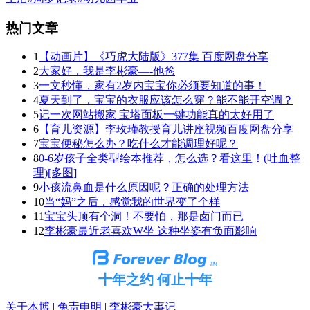
热门文章
1
【动画片】《巧虎大陆版》377集 百度网盘分享
2
大家好，我是李彬豪—-他爸
3
一文秒懂，家有2岁内宝宝你必须要知道的事！
4
夏天到了，宝宝的衣服应该怎么穿？能不能开空调？
5
记一次网站搬家 宝塔面板一键功能真的太好用了
6
【育儿资源】李玫瑾教授育儿讲座视频百度网盘分享
7
宝宝便秘怎么办？吃什么才能调理好呢？
8
0-6岁孩子全类型绘本推荐，怎么选？看这里！(吐血整
理)[多图]
9
小孩流鼻血是什么原因呢？正确的处理方法
10
当“妈”之后，感觉我的世界变了个样
11
宝宝头顶有个洞！不要怕，那是卤门而已
12
李彬豪最近老喜欢W坐 这种坐姿有负面影响
十年之约 何止十年
关于本博
|
免责申明
|
李彬豪大事记