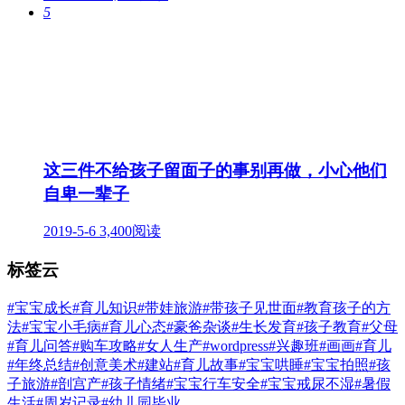
5
这三件不给孩子留面子的事别再做，小心他们
自卑一辈子
2019-5-6
3,400阅读
标签云
#宝宝成长
#育儿知识
#带娃旅游
#带孩子见世面
#教育孩子的方
法
#宝宝小毛病
#育儿心态
#豪爸杂谈
#生长发育
#孩子教育
#父母
#育儿问答
#购车攻略
#女人生产
#wordpress
#兴趣班
#画画
#育儿
#年终总结
#创意美术
#建站
#育儿故事
#宝宝哄睡
#宝宝拍照
#孩
子旅游
#剖宫产
#孩子情绪
#宝宝行车安全
#宝宝戒尿不湿
#暑假
生活
#周岁记录
#幼儿园毕业