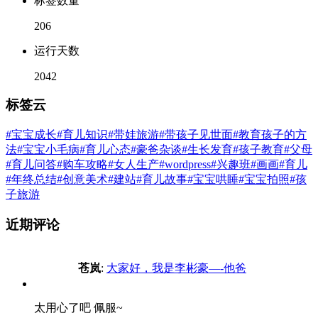
标签数量
206
运行天数
2042
标签云
#宝宝成长
#育儿知识
#带娃旅游
#带孩子见世面
#教育孩子的方
法
#宝宝小毛病
#育儿心态
#豪爸杂谈
#生长发育
#孩子教育
#父母
#育儿问答
#购车攻略
#女人生产
#wordpress
#兴趣班
#画画
#育儿
#年终总结
#创意美术
#建站
#育儿故事
#宝宝哄睡
#宝宝拍照
#孩
子旅游
近期评论
苍岚
:
大家好，我是李彬豪—-他爸
太用心了吧 佩服~