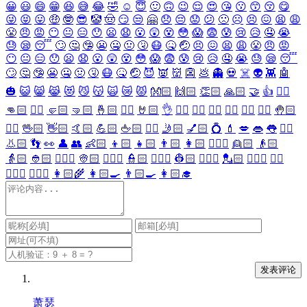
😀
😃
😄
😁
😆
😅
😂
🤣
☺️
😇
🙂
🙃
😉
😌
😍
😘
😗
😙
😚
😋
😜
😝
😛
🤑
🤓
😎
🤡
🤠
😏
😒
🤗
😞
😔
😟
😕
🙁
☹️
😣
😖
😫
😩
😤
😠
😡
😶
😐
😑
😯
😦
😧
😮
😲
😵
😳
😱
😨
😰
😢
😥
🤤
😭
😓
😪
😴
🙄
🤔
🤥
😬
🤐
🤢
🤧
😷
🤒
🤕
😣
😖
😫
😩
😤
😠
😡
😶
😐
😑
😯
😦
😧
😮
😲
😵
😳
😱
😨
😰
😢
😥
🤤
😭
😓
😪
😴
🙄
🤔
🤥
😬
🤐
🤢
🤧
😷
🤒
🤕
😈
👿
👹
👺
💩
👻
💀
☠️
👽
👾
🤖
🎃
😺
😸
😹
😻
😼
😽
🙀
😿
😾
👐🏻
🙌🏻
👏🏻
🙏🏻
🤝
👍
👎🏻
👊🏻
✊🏻
🤛🏻
🤜🏻
🤞🏻
✌🏻
🤘🏻
👌
👈🏻
👉🏻
👆🏻
👇🏻
☝🏻
✋🏻
🤚🏻
🖐🏻
🖖🏻
👋🏻
🤙🏻
💪🏻
🖕🏻
✍🏻
🤳🏻
💅🏻
💍
💄
💋
👄
👅
👂🏻
👃🏻
👣
👀
👤
👥
👶🏻
👦🏻
👧🏻
👨🏻
👩🏻
👱🏻‍♀️
👱🏻
👴🏻
👵🏻
👲🏻
👳🏻‍♀️
👳🏻
👮🏻‍♀️
👮🏻
👷🏻‍♀️
👷🏻
💂🏻‍♀️
💂🏻
🕵🏻‍♀️
🕵🏻
👩🏻‍⚕️
👨🏻‍⚕️
👩🏻‍🌾
👩🏻‍🍳
👨🏻‍🍳
👩🏻‍🎓
萧瑟