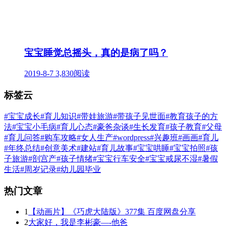
宝宝睡觉总摇头，真的是病了吗？
2019-8-7
3,830阅读
标签云
#宝宝成长
#育儿知识
#带娃旅游
#带孩子见世面
#教育孩子的方
法
#宝宝小毛病
#育儿心态
#豪爸杂谈
#生长发育
#孩子教育
#父母
#育儿问答
#购车攻略
#女人生产
#wordpress
#兴趣班
#画画
#育儿
#年终总结
#创意美术
#建站
#育儿故事
#宝宝哄睡
#宝宝拍照
#孩
子旅游
#剖宫产
#孩子情绪
#宝宝行车安全
#宝宝戒尿不湿
#暑假
生活
#周岁记录
#幼儿园毕业
热门文章
1
【动画片】《巧虎大陆版》377集 百度网盘分享
2
大家好，我是李彬豪—-他爸