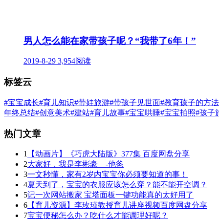
男人怎么能在家带孩子呢？“我带了6年！”
2019-8-29
3,954阅读
标签云
#宝宝成长
#育儿知识
#带娃旅游
#带孩子见世面
#教育孩子的方法
年终总结
#创意美术
#建站
#育儿故事
#宝宝哄睡
#宝宝拍照
#孩子
热门文章
1
【动画片】《巧虎大陆版》377集 百度网盘分享
2
大家好，我是李彬豪—-他爸
3
一文秒懂，家有2岁内宝宝你必须要知道的事！
4
夏天到了，宝宝的衣服应该怎么穿？能不能开空调？
5
记一次网站搬家 宝塔面板一键功能真的太好用了
6
【育儿资源】李玫瑾教授育儿讲座视频百度网盘分享
7
宝宝便秘怎么办？吃什么才能调理好呢？