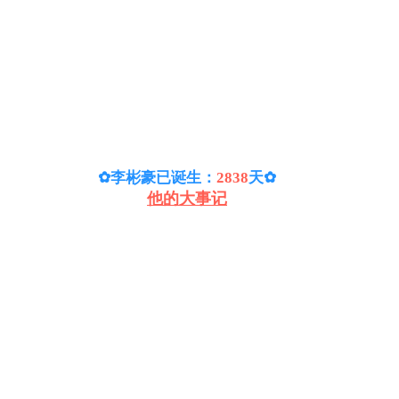
✿李彬豪已诞生：
2838
天
✿
他的大事记