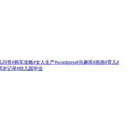
儿问答
#购车攻略
#女人生产
#wordpress
#兴趣班
#画画
#育儿
#
周岁记录
#幼儿园毕业