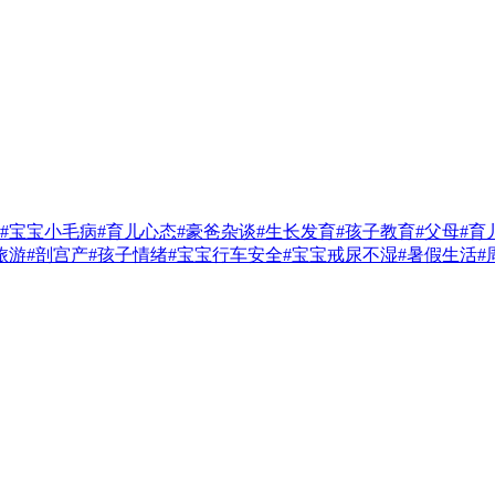
#宝宝小毛病
#育儿心态
#豪爸杂谈
#生长发育
#孩子教育
#父母
#育
旅游
#剖宫产
#孩子情绪
#宝宝行车安全
#宝宝戒尿不湿
#暑假生活
#