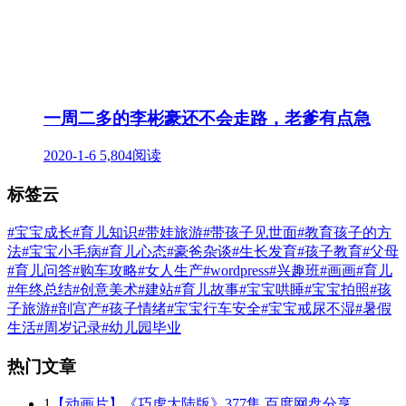
一周二多的李彬豪还不会走路，老爹有点急
2020-1-6
5,804阅读
标签云
#宝宝成长
#育儿知识
#带娃旅游
#带孩子见世面
#教育孩子的方
法
#宝宝小毛病
#育儿心态
#豪爸杂谈
#生长发育
#孩子教育
#父母
#育儿问答
#购车攻略
#女人生产
#wordpress
#兴趣班
#画画
#育儿
#年终总结
#创意美术
#建站
#育儿故事
#宝宝哄睡
#宝宝拍照
#孩
子旅游
#剖宫产
#孩子情绪
#宝宝行车安全
#宝宝戒尿不湿
#暑假
生活
#周岁记录
#幼儿园毕业
热门文章
1
【动画片】《巧虎大陆版》377集 百度网盘分享