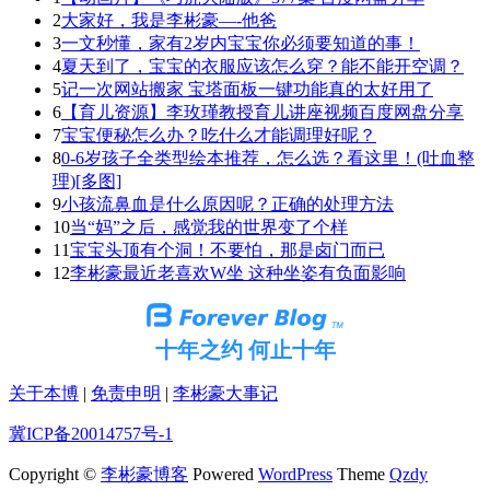
2
大家好，我是李彬豪—-他爸
3
一文秒懂，家有2岁内宝宝你必须要知道的事！
4
夏天到了，宝宝的衣服应该怎么穿？能不能开空调？
5
记一次网站搬家 宝塔面板一键功能真的太好用了
6
【育儿资源】李玫瑾教授育儿讲座视频百度网盘分享
7
宝宝便秘怎么办？吃什么才能调理好呢？
8
0-6岁孩子全类型绘本推荐，怎么选？看这里！(吐血整
理)[多图]
9
小孩流鼻血是什么原因呢？正确的处理方法
10
当“妈”之后，感觉我的世界变了个样
11
宝宝头顶有个洞！不要怕，那是卤门而已
12
李彬豪最近老喜欢W坐 这种坐姿有负面影响
十年之约 何止十年
关于本博
|
免责申明
|
李彬豪大事记
冀ICP备20014757号-1
Copyright ©
李彬豪博客
Powered
WordPress
Theme
Qzdy