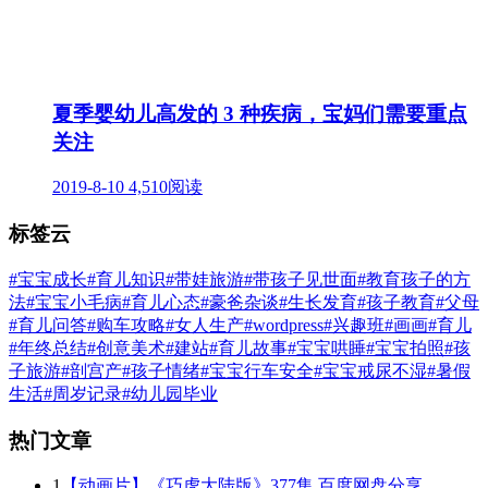
夏季婴幼儿高发的 3 种疾病，宝妈们需要重点
关注
2019-8-10
4,510阅读
标签云
#宝宝成长
#育儿知识
#带娃旅游
#带孩子见世面
#教育孩子的方
法
#宝宝小毛病
#育儿心态
#豪爸杂谈
#生长发育
#孩子教育
#父母
#育儿问答
#购车攻略
#女人生产
#wordpress
#兴趣班
#画画
#育儿
#年终总结
#创意美术
#建站
#育儿故事
#宝宝哄睡
#宝宝拍照
#孩
子旅游
#剖宫产
#孩子情绪
#宝宝行车安全
#宝宝戒尿不湿
#暑假
生活
#周岁记录
#幼儿园毕业
热门文章
1
【动画片】《巧虎大陆版》377集 百度网盘分享