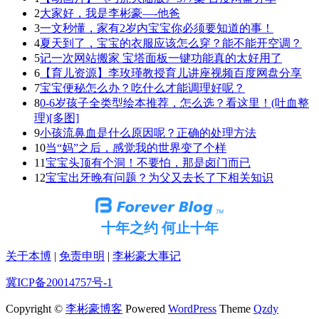
2
大家好，我是李彬豪—-他爸
3
一文秒懂，家有2岁内宝宝你必须要知道的事！
4
夏天到了，宝宝的衣服应该怎么穿？能不能开空调？
5
记一次网站搬家 宝塔面板一键功能真的太好用了
6
【育儿资源】李玫瑾教授育儿讲座视频百度网盘分享
7
宝宝便秘怎么办？吃什么才能调理好呢？
8
0-6岁孩子全类型绘本推荐，怎么选？看这里！(吐血整
理)[多图]
9
小孩流鼻血是什么原因呢？正确的处理方法
10
当“妈”之后，感觉我的世界变了个样
11
宝宝头顶有个洞！不要怕，那是卤门而已
12
宝宝出牙晚有问题？为父又去长了下相关知识
十年之约 何止十年
关于本博
|
免责申明
|
李彬豪大事记
冀ICP备20014757号-1
Copyright ©
李彬豪博客
Powered
WordPress
Theme
Qzdy