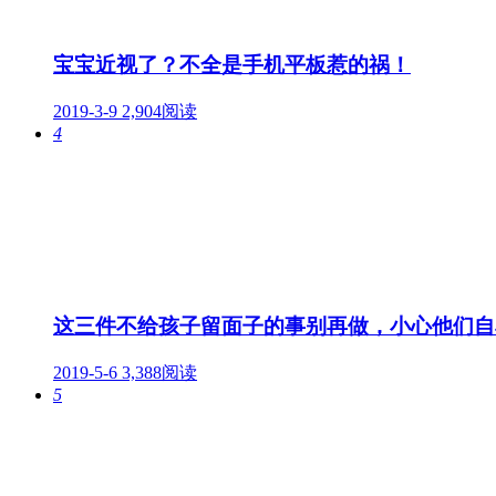
宝宝近视了？不全是手机平板惹的祸！
2019-3-9
2,904阅读
4
这三件不给孩子留面子的事别再做，小心他们自
2019-5-6
3,388阅读
5