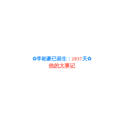
✿李彬豪已诞生：
2837
天
✿
他的大事记