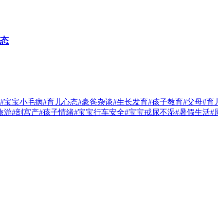
态
#宝宝小毛病
#育儿心态
#豪爸杂谈
#生长发育
#孩子教育
#父母
#育
旅游
#剖宫产
#孩子情绪
#宝宝行车安全
#宝宝戒尿不湿
#暑假生活
#