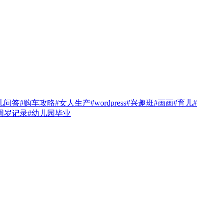
儿问答
#购车攻略
#女人生产
#wordpress
#兴趣班
#画画
#育儿
#
周岁记录
#幼儿园毕业