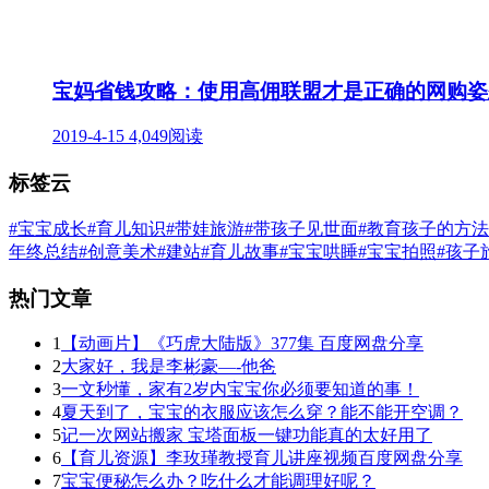
宝妈省钱攻略：使用高佣联盟才是正确的网购姿
2019-4-15
4,049阅读
标签云
#宝宝成长
#育儿知识
#带娃旅游
#带孩子见世面
#教育孩子的方法
年终总结
#创意美术
#建站
#育儿故事
#宝宝哄睡
#宝宝拍照
#孩子
热门文章
1
【动画片】《巧虎大陆版》377集 百度网盘分享
2
大家好，我是李彬豪—-他爸
3
一文秒懂，家有2岁内宝宝你必须要知道的事！
4
夏天到了，宝宝的衣服应该怎么穿？能不能开空调？
5
记一次网站搬家 宝塔面板一键功能真的太好用了
6
【育儿资源】李玫瑾教授育儿讲座视频百度网盘分享
7
宝宝便秘怎么办？吃什么才能调理好呢？