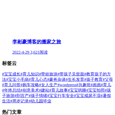
李彬豪博客的搬家之旅
2022-4-29
3,621阅读
标签云
#宝宝成长
#育儿知识
#带娃旅游
#带孩子见世面
#教育孩子的方
法
#宝宝小毛病
#育儿心态
#豪爸杂谈
#生长发育
#孩子教育
#父母
#育儿问答
#购车攻略
#女人生产
#wordpress
#兴趣班
#画画
#育儿
#年终总结
#创意美术
#建站
#育儿故事
#宝宝哄睡
#宝宝拍照
#孩
子旅游
#剖宫产
#孩子情绪
#宝宝行车安全
#宝宝戒尿不湿
#暑假
生活
#周岁记录
#幼儿园毕业
热门文章