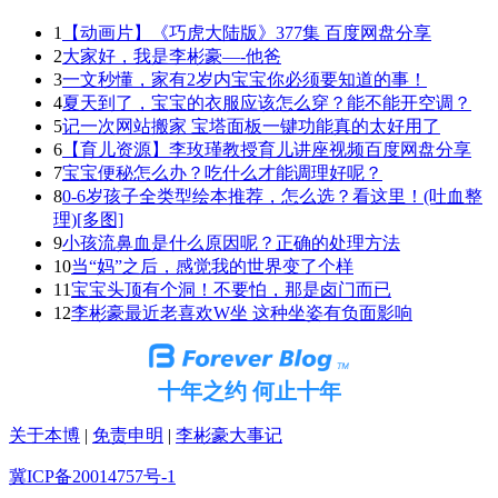
1
【动画片】《巧虎大陆版》377集 百度网盘分享
2
大家好，我是李彬豪—-他爸
3
一文秒懂，家有2岁内宝宝你必须要知道的事！
4
夏天到了，宝宝的衣服应该怎么穿？能不能开空调？
5
记一次网站搬家 宝塔面板一键功能真的太好用了
6
【育儿资源】李玫瑾教授育儿讲座视频百度网盘分享
7
宝宝便秘怎么办？吃什么才能调理好呢？
8
0-6岁孩子全类型绘本推荐，怎么选？看这里！(吐血整
理)[多图]
9
小孩流鼻血是什么原因呢？正确的处理方法
10
当“妈”之后，感觉我的世界变了个样
11
宝宝头顶有个洞！不要怕，那是卤门而已
12
李彬豪最近老喜欢W坐 这种坐姿有负面影响
十年之约 何止十年
关于本博
|
免责申明
|
李彬豪大事记
冀ICP备20014757号-1