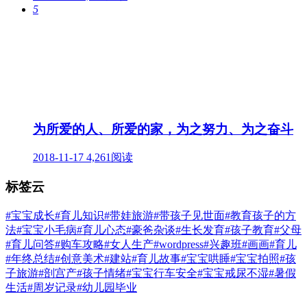
5
为所爱的人、所爱的家，为之努力、为之奋斗
2018-11-17
4,261阅读
标签云
#宝宝成长
#育儿知识
#带娃旅游
#带孩子见世面
#教育孩子的方
法
#宝宝小毛病
#育儿心态
#豪爸杂谈
#生长发育
#孩子教育
#父母
#育儿问答
#购车攻略
#女人生产
#wordpress
#兴趣班
#画画
#育儿
#年终总结
#创意美术
#建站
#育儿故事
#宝宝哄睡
#宝宝拍照
#孩
子旅游
#剖宫产
#孩子情绪
#宝宝行车安全
#宝宝戒尿不湿
#暑假
生活
#周岁记录
#幼儿园毕业