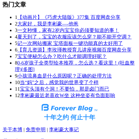
热门文章
1
【动画片】《巧虎大陆版》377集 百度网盘分享
2
大家好，我是李彬豪—-他爸
3
一文秒懂，家有2岁内宝宝你必须要知道的事！
4
夏天到了，宝宝的衣服应该怎么穿？能不能开空调？
5
记一次网站搬家 宝塔面板一键功能真的太好用了
6
【育儿资源】李玫瑾教授育儿讲座视频百度网盘分享
7
宝宝便秘怎么办？吃什么才能调理好呢？
8
0-6岁孩子全类型绘本推荐，怎么选？看这里！(吐血整
理)[多图]
9
小孩流鼻血是什么原因呢？正确的处理方法
10
当“妈”之后，感觉我的世界变了个样
11
宝宝头顶有个洞！不要怕，那是卤门而已
12
李彬豪最近老喜欢W坐 这种坐姿有负面影响
十年之约 何止十年
关于本博
|
免责申明
|
李彬豪大事记