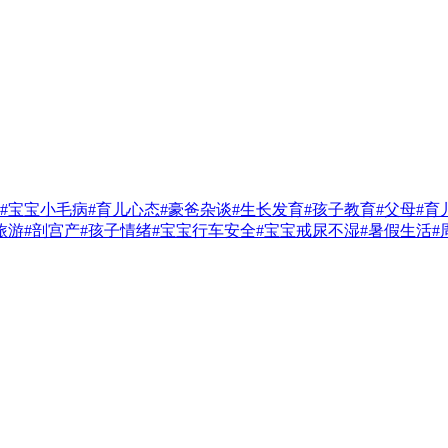
#宝宝小毛病
#育儿心态
#豪爸杂谈
#生长发育
#孩子教育
#父母
#育
旅游
#剖宫产
#孩子情绪
#宝宝行车安全
#宝宝戒尿不湿
#暑假生活
#