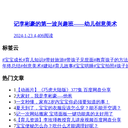
记李彬豪的第一波兴趣班——幼儿创意美术
2024-1-23
4,406阅读
标签云
#宝宝成长
#育儿知识
#带娃旅游
#带孩子见世面
#教育孩子的方法
年终总结
#创意美术
#建站
#育儿故事
#宝宝哄睡
#宝宝拍照
#孩子
热门文章
1
【动画片】《巧虎大陆版》377集 百度网盘分享
2
大家好，我是李彬豪—-他爸
3
一文秒懂，家有2岁内宝宝你必须要知道的事！
4
夏天到了，宝宝的衣服应该怎么穿？能不能开空调？
5
记一次网站搬家 宝塔面板一键功能真的太好用了
6
【育儿资源】李玫瑾教授育儿讲座视频百度网盘分享
7
宝宝便秘怎么办？吃什么才能调理好呢？