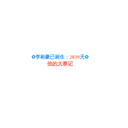
✿李彬豪已诞生：
2839
天
✿
他的大事记