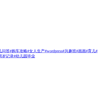
儿问答
#购车攻略
#女人生产
#wordpress
#兴趣班
#画画
#育儿
#
周岁记录
#幼儿园毕业