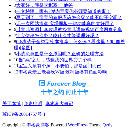
2
大家好，我是李彬豪—-他爸
3
一文秒懂，家有2岁内宝宝你必须要知道的事！
4
夏天到了，宝宝的衣服应该怎么穿？能不能开空调？
5
记一次网站搬家 宝塔面板一键功能真的太好用了
6
【育儿资源】李玫瑾教授育儿讲座视频百度网盘分享
7
宝宝便秘怎么办？吃什么才能调理好呢？
8
0-6岁孩子全类型绘本推荐，怎么选？看这里！(吐血整
理)[多图]
9
小孩流鼻血是什么原因呢？正确的处理方法
10
当“妈”之后，感觉我的世界变了个样
11
宝宝头顶有个洞！不要怕，那是卤门而已
12
李彬豪最近老喜欢W坐 这种坐姿有负面影响
十年之约 何止十年
关于本博
|
免责申明
|
李彬豪大事记
冀ICP备20014757号-1
Copyright ©
李彬豪博客
Powered
WordPress
Theme
Qzdy