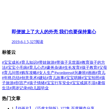
即便披上了大人的外壳 我们也要保持童心
2019-6-1
5,327阅读
标签云
#宝宝成长
#育儿知识
#带娃旅游
#带孩子见世面
#教育孩子的方
法
#宝宝小毛病
#育儿心态
#豪爸杂谈
#生长发育
#孩子教育
#父母
#育儿问答
#购车攻略
#女人生产
#wordpress
#兴趣班
#画画
#育儿
#年终总结
#创意美术
#建站
#育儿故事
#宝宝哄睡
#宝宝拍照
#孩
子旅游
#剖宫产
#孩子情绪
#宝宝行车安全
#宝宝戒尿不湿
#暑假
生活
#周岁记录
#幼儿园毕业
热门文章
1
【动画片】《巧虎大陆版》377集 百度网盘分享