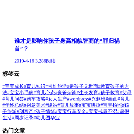
谁才是影响你孩子身高相貌智商的“罪归祸
首”？
2019-4-16
3,286阅读
标签云
#宝宝成长
#育儿知识
#带娃旅游
#带孩子见世面
#教育孩子的方
法
#宝宝小毛病
#育儿心态
#豪爸杂谈
#生长发育
#孩子教育
#父母
#育儿问答
#购车攻略
#女人生产
#wordpress
#兴趣班
#画画
#育儿
#年终总结
#创意美术
#建站
#育儿故事
#宝宝哄睡
#宝宝拍照
#孩
子旅游
#剖宫产
#孩子情绪
#宝宝行车安全
#宝宝戒尿不湿
#暑假
生活
#周岁记录
#幼儿园毕业
热门文章