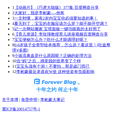
1
【动画片】《巧虎大陆版》377集 百度网盘分享
2
大家好，我是李彬豪—-他爸
3
一文秒懂，家有2岁内宝宝你必须要知道的事！
4
夏天到了，宝宝的衣服应该怎么穿？能不能开空调？
5
记一次网站搬家 宝塔面板一键功能真的太好用了
6
【育儿资源】李玫瑾教授育儿讲座视频百度网盘分享
7
宝宝便秘怎么办？吃什么才能调理好呢？
8
0-6岁孩子全类型绘本推荐，怎么选？看这里！(吐血整
理)[多图]
9
小孩流鼻血是什么原因呢？正确的处理方法
10
当“妈”之后，感觉我的世界变了个样
11
宝宝头顶有个洞！不要怕，那是卤门而已
12
李彬豪最近老喜欢W坐 这种坐姿有负面影响
十年之约 何止十年
关于本博
|
免责申明
|
李彬豪大事记
冀ICP备20014757号-1