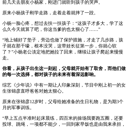
前几天去朋友小杨家，刚进门就听到孩子的哭声。
原来小杨孩子刚学走路，走着走着就摔了一跤。
小杨一脸心疼，想过去扶一扶孩子：“这孩子才多大，学了这
么久今天就算了吧，你这当爹的也太狠心了……”
“地上铺好了垫子，旁边也做了保护措施，才走了几步路，孩
子就在那干嚎，根本没哭，这带娃长征第一步，你就心软
了？”小杨老公淡定地把她拉了回来，继续让孩子爬起来慢慢
走。
你看，从孩子出生这一刻起，父母就开始有了取舍，而他们做
的每一次选择，都对孩子的未来有着深远影响。
综艺《少年说》中有一期让人印象深刻，节目中刚上初一的女
生张锦彦直呼爸爸对她太狠心。
原来在张锦彦12岁时，父母给她准备的生日礼物，是为期3个
月的军事训练。
“早上五点半准时起床晨练，四百米的操场我要跑五圈，还要
投球、跳绳，一项都不能少，一回到家早饭也是由我来承担，