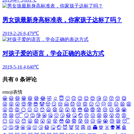
男女孩最新身高标准表，你家孩子达标了吗？
2019-2-26
8,479℃
对孩子爱的语言，学会正确的表达方式
2019-5-16
4,640℃
共有
0
条评论
emoji表情
😀
😃
😄
😁
😆
😅
😂
🤣
☺️
😇
🙂
🙃
😉
😌
😍
😘
😗
😙
😚
😋
😜
😝
😛
🤑
🤓
😎
🤡
🤠
😏
😒
🤗
😞
😔
😟
😕
🙁
☹️
😣
😖
😫
😩
😤
😠
😡
😶
😐
😑
😯
😦
😧
😮
😲
😵
😳
😱
😨
😰
😢
😥
🤤
😭
😓
😪
😴
🙄
🤔
🤥
😬
🤐
🤢
🤧
😷
🤒
🤕
😣
😖
😫
😩
😤
😠
😡
😶
😐
😑
😯
😦
😧
😮
😲
😵
😳
😱
😨
😰
😢
😥
🤤
😭
😓
😪
😴
🙄
🤔
🤥
😬
🤐
🤢
🤧
😷
🤒
🤕
😈
👿
👹
👺
💩
👻
💀
☠️
👽
👾
🤖