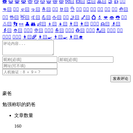
🎃
😺
😸
😹
😻
😼
😽
🙀
😿
😾
👐🏻
🙌🏻
👏🏻
🙏🏻
🤝
👍
👎🏻
👊🏻
✊🏻
🤛🏻
🤜🏻
🤞🏻
✌🏻
🤘🏻
👌
👈🏻
👉🏻
👆🏻
👇🏻
☝🏻
✋🏻
🤚🏻
🖐🏻
🖖🏻
👋🏻
🤙🏻
💪🏻
🖕🏻
✍🏻
🤳🏻
💅🏻
💍
💄
💋
👄
👅
👂🏻
👃🏻
👣
👀
👤
👥
👶🏻
👦🏻
👧🏻
👨🏻
👩🏻
👱🏻‍♀️
👱🏻
👴🏻
👵🏻
👲🏻
👳🏻‍♀️
👳🏻
👮🏻‍♀️
👮🏻
👷🏻‍♀️
👷🏻
💂🏻‍♀️
💂🏻
🕵🏻‍♀️
🕵🏻
👩🏻‍⚕️
👨🏻‍⚕️
👩🏻‍🌾
👩🏻‍🍳
👨🏻‍🍳
👩🏻‍🎓
豪爸
勉强称职的奶爸
文章数量
160