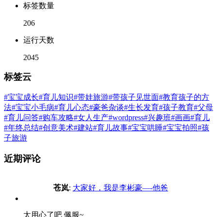
标签数量
206
运行天数
2045
标签云
#宝宝成长
#育儿知识
#带娃旅游
#带孩子见世面
#教育孩子的方
法
#宝宝小毛病
#育儿心态
#豪爸杂谈
#生长发育
#孩子教育
#父母
#育儿问答
#购车攻略
#女人生产
#wordpress
#兴趣班
#画画
#育儿
#年终总结
#创意美术
#建站
#育儿故事
#宝宝哄睡
#宝宝拍照
#孩
子旅游
近期评论
苍岚
:
大家好，我是李彬豪—-他爸
太用心了吧 佩服~