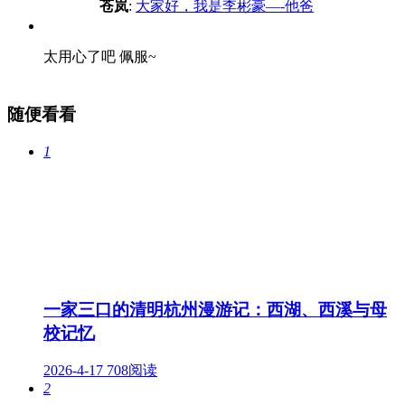
苍岚
:
大家好，我是李彬豪—-他爸
太用心了吧 佩服~
随便看看
1
一家三口的清明杭州漫游记：西湖、西溪与母
校记忆
2026-4-17
708阅读
2