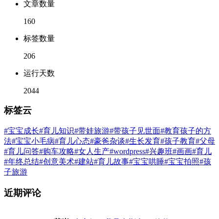
文章数量
160
标签数量
206
运行天数
2044
标签云
#宝宝成长
#育儿知识
#带娃旅游
#带孩子见世面
#教育孩子的方
法
#宝宝小毛病
#育儿心态
#豪爸杂谈
#生长发育
#孩子教育
#父母
#育儿问答
#购车攻略
#女人生产
#wordpress
#兴趣班
#画画
#育儿
#年终总结
#创意美术
#建站
#育儿故事
#宝宝哄睡
#宝宝拍照
#孩
子旅游
近期评论