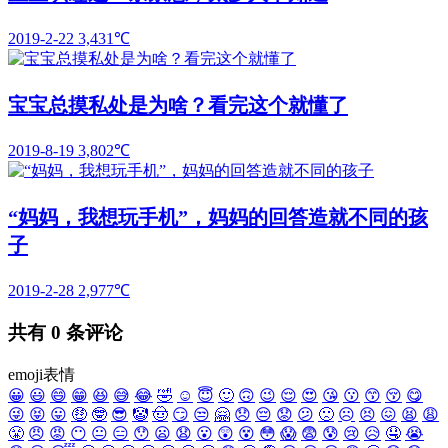
2019-2-22
3,431℃
宝宝总摸私处是为啥？看完这个就懂了
2019-8-19
3,802℃
“妈妈，我想玩手机”，妈妈的回答造就不同的孩
子
2019-2-28
2,977℃
共有
0
条评论
emoji表情
😀
😃
😄
😁
😆
😅
😂
🤣
☺️
😇
🙂
🙃
😉
😌
😍
😘
😗
😙
😚
😋
😜
😝
😛
🤑
🤓
😎
🤡
🤠
😏
😒
🤗
😞
😔
😟
😕
🙁
☹️
😣
😖
😫
😩
😤
😠
😡
😶
😐
😑
😯
😦
😧
😮
😲
😵
😳
😱
😨
😰
😢
😥
🤤
😭