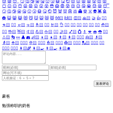
😓
😪
😴
🙄
🤔
🤥
😬
🤐
🤢
🤧
😷
🤒
🤕
😣
😖
😫
😩
😤
😠
😡
😶
😐
😑
😯
😦
😧
😮
😲
😵
😳
😱
😨
😰
😢
😥
🤤
😭
😓
😪
😴
🙄
🤔
🤥
😬
🤐
🤢
🤧
😷
🤒
🤕
😈
👿
👹
👺
💩
👻
💀
☠️
👽
👾
🤖
🎃
😺
😸
😹
😻
😼
😽
🙀
😿
😾
👐🏻
🙌🏻
👏🏻
🙏🏻
🤝
👍
👎🏻
👊🏻
✊🏻
🤛🏻
🤜🏻
🤞🏻
✌🏻
🤘🏻
👌
👈🏻
👉🏻
👆🏻
👇🏻
☝🏻
✋🏻
🤚🏻
🖐🏻
🖖🏻
👋🏻
🤙🏻
💪🏻
🖕🏻
✍🏻
🤳🏻
💅🏻
💍
💄
💋
👄
👅
👂🏻
👃🏻
👣
👀
👤
👥
👶🏻
👦🏻
👧🏻
👨🏻
👩🏻
👱🏻‍♀️
👱🏻
👴🏻
👵🏻
👲🏻
👳🏻‍♀️
👳🏻
👮🏻‍♀️
👮🏻
👷🏻‍♀️
👷🏻
💂🏻‍♀️
💂🏻
🕵🏻‍♀️
🕵🏻
👩🏻‍⚕️
👨🏻‍⚕️
👩🏻‍🌾
👩🏻‍🍳
👨🏻‍🍳
👩🏻‍🎓
豪爸
勉强称职的奶爸