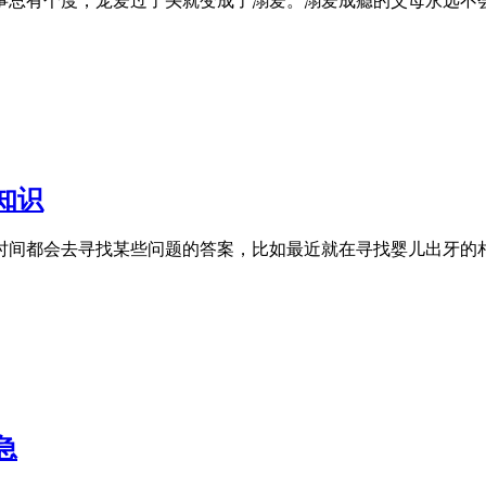
事总有个度，宠爱过了头就变成了溺爱。溺爱成瘾的父母永远不会
知识
间都会去寻找某些问题的答案，比如最近就在寻找婴儿出牙的相关
急