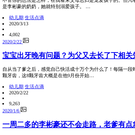
不管你的想法是怎样，在我看来父母总归是宠爱孩子的。但凡
是李彬豪的奶奶，她就特别溺爱孩子。 …
幼儿期
生活点滴
2020/3/13
4,002
2020/2/22
宝宝出牙晚有问题？为父又去长了下相关
自从当了爹之后，感觉自己快活成十万个为什么了！每隔一段时
颗牙齿，这8颗牙齿大概是在他9月份开始…
幼儿期
生活点滴
2020/2/22
9,263
2020/1/6
一周二多的李彬豪还不会走路，老爹有点