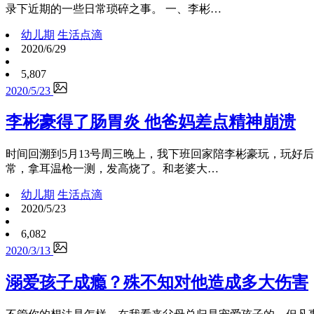
录下近期的一些日常琐碎之事。 一、李彬…
幼儿期
生活点滴
2020/6/29
5,807
2020/5/23
李彬豪得了肠胃炎 他爸妈差点精神崩溃
时间回溯到5月13号周三晚上，我下班回家陪李彬豪玩，玩好
常，拿耳温枪一测，发高烧了。和老婆大…
幼儿期
生活点滴
2020/5/23
6,082
2020/3/13
溺爱孩子成瘾？殊不知对他造成多大伤害