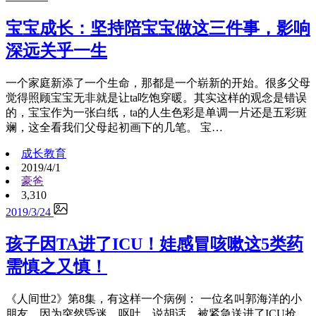
宝宝成长：坚持陪宝宝做这三件事，影响
深远关乎一生
一个家庭新添了一个生命，那都是一个崭新的开始。很多父母
觉得照顾宝宝无非就是让ta吃饱穿暖。其实这样的观念是错误
的，宝宝作为一张白纸，ta的人生色彩是单调一片还是五彩斑
斓，这全看我们父母起初画下的几笔。 宝…
成长教育
2019/4/1
豪爸
3,310
2019/3/24
孩子因TA进了ICU！娃感冒咳嗽这5类药
需慎之又慎！
《人间世2》第8集，有这样一个病例： 一位名叫郭海洋的小
朋友，因为突然昏迷、呕吐、说胡话，被紧急送进了ICU抢