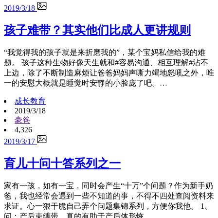
2019/3/18
孩子难带？其实他们比成人更讲规则
“我觉得我的孩子就是来折磨我的”，某个宝妈私信给我的难
题。 孩子这种生物好像天生就和#容易沟通、相互理解#沾不
上边，除了不断制造麻烦让爸爸妈妈声嘶力竭地怒吼之外，唯
一的安慰大概就是睡觉时安静的小脸庞了吧。…
成长教育
2019/3/18
豪爸
4,326
2019/3/17
育儿十问十答系列之一
家有一孩，如有一宝，同时会产生“十万”个问题？作为新手奶
爸，我也经常会遇到一些不知道的事，不得不四处查阅资料来
求证。心一狠干脆自己弄个问题集锦系列，方便你我他。 1、
问：产后束缚带，真的有助于产后体形恢…