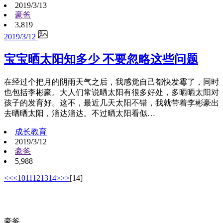
2019/3/13
豪爸
3,819
2019/3/12
宝宝晒太阳知多少 不要忽略这些问题
在经过个把月的阴雨天气之后，我感觉自己都快发霉了，同时
也包括李彬豪。大人们常说晒太阳有很多好处，多晒晒太阳对
孩子的发育好。这不，最近几天太阳不错，我就带着李彬豪出
去晒晒太阳，溜达溜达。不过晒太阳看似…
成长教育
2019/3/12
豪爸
5,988
<<
<
10
11
12
13
14
>
>>
[14]
豪爸