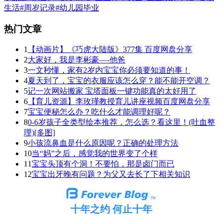
生活
#周岁记录
#幼儿园毕业
热门文章
1
【动画片】《巧虎大陆版》377集 百度网盘分享
2
大家好，我是李彬豪—-他爸
3
一文秒懂，家有2岁内宝宝你必须要知道的事！
4
夏天到了，宝宝的衣服应该怎么穿？能不能开空调？
5
记一次网站搬家 宝塔面板一键功能真的太好用了
6
【育儿资源】李玫瑾教授育儿讲座视频百度网盘分享
7
宝宝便秘怎么办？吃什么才能调理好呢？
8
0-6岁孩子全类型绘本推荐，怎么选？看这里！(吐血整
理)[多图]
9
小孩流鼻血是什么原因呢？正确的处理方法
10
当“妈”之后，感觉我的世界变了个样
11
宝宝头顶有个洞！不要怕，那是卤门而已
12
宝宝出牙晚有问题？为父又去长了下相关知识
十年之约 何止十年