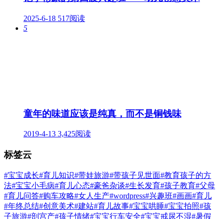
2025-6-18
517阅读
5
童年的味道应该是纯真，而不是铜钱味
2019-4-13
3,425阅读
标签云
#宝宝成长
#育儿知识
#带娃旅游
#带孩子见世面
#教育孩子的方
法
#宝宝小毛病
#育儿心态
#豪爸杂谈
#生长发育
#孩子教育
#父母
#育儿问答
#购车攻略
#女人生产
#wordpress
#兴趣班
#画画
#育儿
#年终总结
#创意美术
#建站
#育儿故事
#宝宝哄睡
#宝宝拍照
#孩
子旅游
#剖宫产
#孩子情绪
#宝宝行车安全
#宝宝戒尿不湿
#暑假