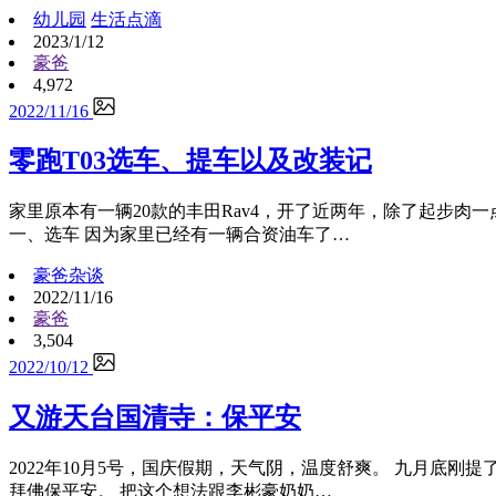
幼儿园
生活点滴
2023/1/12
豪爸
4,972
2022/11/16
零跑T03选车、提车以及改装记
家里原本有一辆20款的丰田Rav4，开了近两年，除了起步
一、选车 因为家里已经有一辆合资油车了…
豪爸杂谈
2022/11/16
豪爸
3,504
2022/10/12
又游天台国清寺：保平安
2022年10月5号，国庆假期，天气阴，温度舒爽。 九月底
拜佛保平安。 把这个想法跟李彬豪奶奶…