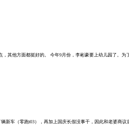
肉一点，其他方面都挺好的。 今年9月份，李彬豪要上幼儿园了。
刚提了辆新车（零跑t03），再加上国庆长假没事干，因此和老婆