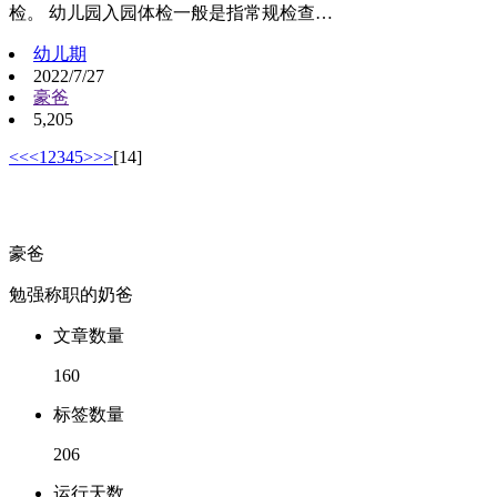
检。 幼儿园入园体检一般是指常规检查…
幼儿期
2022/7/27
豪爸
5,205
<<
<
1
2
3
4
5
>
>>
[14]
豪爸
勉强称职的奶爸
文章数量
160
标签数量
206
运行天数